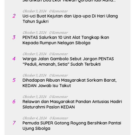
Serahkan Dua Ekor Hewan Qurban Idul Adha
1447H/2026M
Oktober 3, 2024
0 Komentar
2
Uci-uci Buat Kejutan dan Upa-upa Di Hari Ulang
Tahun Syukri
Oktober 3, 2024
0 Komentar
3
PENTAS Salurkan 10 Unit Alat Tangkap Ikan
Kepada Rumpun Nelayan Sibolga
Oktober 3, 2024
0 Komentar
4
Warga Jalan Gambolo Sebut Jargon PENTAS
“Peduli, Amanah, Setia” Sudah Terbukti
Oktober 3, 2024
0 Komentar
5
Dihadapan Ribuan Masyarakat Sorkam Barat,
KEDAN Jawab Isu Takut
Oktober 3, 2024
0 Komentar
6
Relawan dan Masyarakat Pandan Antusias Hadiri
Silaturahmi Paslon KEDAN
Oktober 4, 2024
0 Komentar
7
Pemuda SUPER Gotong Royong Bersihkan Pantai
Ujung Sibolga