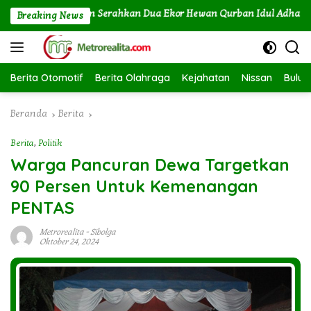
Langsung
Labuhan Angin Serahkan Dua Ekor Hewan Qurban Idul Adha 1447H/2
Breaking News
ke
konten
Berita Otomotif
Berita Olahraga
Kejahatan
Nissan
Bulut
Beranda
Berita
Berita
,
Politik
Warga Pancuran Dewa Targetkan
90 Persen Untuk Kemenangan
PENTAS
Metrorealita
-
Sibolga
Oktober 24, 2024