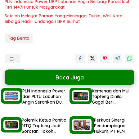
PLN Indonesia Power UBP Labuhan Angin Berbagi Parsel Idul
Fitri 1447H Untuk Masyarakat
Setelah Melayat Paman Yang Meninggal Dunia, Wali Kota
Sibolga Hadiri Undangan BPK Sumut
Tag Berita
Baca Juga
PLN Indonesia Power
Kemenag dan MUI
dan PLTU Labuhan
Tapteng Dinilai
Angin Serahkan Dua
Gagal Beri
Ekor Hewan Qurban
Pemahaman kepada
Idul Adha
Pemerintah Terkait
1447H/2026M
Polemik MTQ
Polemik Ketua Panitia
Perkuat Sinergi
MTQ Tapteng Jadi
Pendampingan
Sorotan, Tokoh
Hukum, PT PLN
Pemuda Minta
Indonesia Power