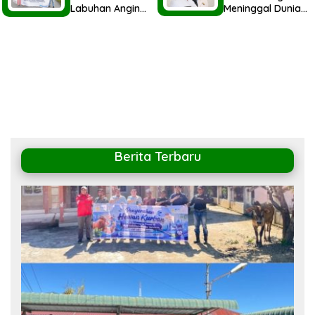
Labuhan Angin
Meninggal Dunia,
Berbagi Parsel
Wali Kota Sibolga
Idul Fitri 1447H
Hadiri Undangan
Untuk
BPK Sumut
Masyarakat
Berita Terbaru