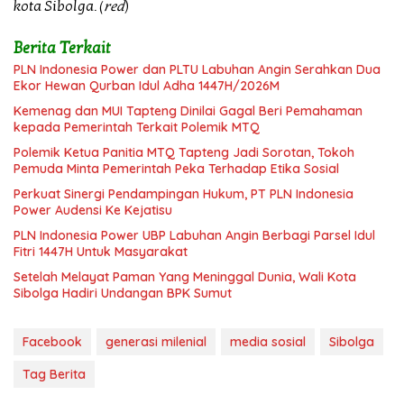
kota Sibolga. (
red
)
Berita Terkait
PLN Indonesia Power dan PLTU Labuhan Angin Serahkan Dua
Ekor Hewan Qurban Idul Adha 1447H/2026M
Kemenag dan MUI Tapteng Dinilai Gagal Beri Pemahaman
kepada Pemerintah Terkait Polemik MTQ
Polemik Ketua Panitia MTQ Tapteng Jadi Sorotan, Tokoh
Pemuda Minta Pemerintah Peka Terhadap Etika Sosial
Perkuat Sinergi Pendampingan Hukum, PT PLN Indonesia
Power Audensi Ke Kejatisu
PLN Indonesia Power UBP Labuhan Angin Berbagi Parsel Idul
Fitri 1447H Untuk Masyarakat
Setelah Melayat Paman Yang Meninggal Dunia, Wali Kota
Sibolga Hadiri Undangan BPK Sumut
Facebook
generasi milenial
media sosial
Sibolga
Tag Berita