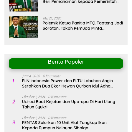
Beri Pemahaman kepada Pemerintah
Terkait Polemik MTQ
Mei 25, 2026
Polemik Ketua Panitia MTQ Tapteng Jadi
Sorotan, Tokoh Pemuda Minta
Pemerintah Peka Terhadap Etika Sosial
Berita Populer
Juni 4, 2026
0 Komentar
1
PLN Indonesia Power dan PLTU Labuhan Angin
Serahkan Dua Ekor Hewan Qurban Idul Adha
1447H/2026M
Oktober 3, 2024
0 Komentar
2
Uci-uci Buat Kejutan dan Upa-upa Di Hari Ulang
Tahun Syukri
Oktober 3, 2024
0 Komentar
3
PENTAS Salurkan 10 Unit Alat Tangkap Ikan
Kepada Rumpun Nelayan Sibolga