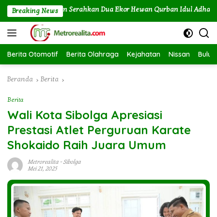
Langsung
 Labuhan Angin Serahkan Dua Ekor Hewan Qurban Idul Adha 1447H/
Breaking News
ke
konten
Berita Otomotif
Berita Olahraga
Kejahatan
Nissan
Bulut
Beranda
Berita
Berita
Wali Kota Sibolga Apresiasi
Prestasi Atlet Perguruan Karate
Shokaido Raih Juara Umum
Metrorealita
-
Sibolga
Mei 21, 2025