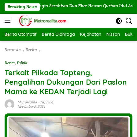
Langsung
LTU Labuhan Angin Serahkan Dua Ekor Hewan Qurban Idul Adha 144
Breaking News
ke
konten
Berita Otomotif
Berita Olahraga
Kejahatan
Nissan
Bulut
Beranda
Berita
Berita
,
Politik
Terkait Pilkada Tapteng,
Pengalihan Dukungan Dari Paslon
Mama ke KEDAN Terjadi Lagi
Metrorealita
-
Tapteng
November 8, 2024