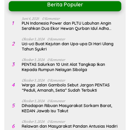
Berita Populer
Juni 4, 2026
0 Komentar
1
PLN Indonesia Power dan PLTU Labuhan Angin
Serahkan Dua Ekor Hewan Qurban Idul Adha
1447H/2026M
Oktober 3, 2024
0 Komentar
2
Uci-uci Buat Kejutan dan Upa-upa Di Hari Ulang
Tahun Syukri
Oktober 3, 2024
0 Komentar
3
PENTAS Salurkan 10 Unit Alat Tangkap Ikan
Kepada Rumpun Nelayan Sibolga
Oktober 3, 2024
0 Komentar
4
Warga Jalan Gambolo Sebut Jargon PENTAS
“Peduli, Amanah, Setia” Sudah Terbukti
Oktober 3, 2024
0 Komentar
5
Dihadapan Ribuan Masyarakat Sorkam Barat,
KEDAN Jawab Isu Takut
Oktober 3, 2024
0 Komentar
6
Relawan dan Masyarakat Pandan Antusias Hadiri