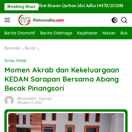
Langsung
erahkan Dua Ekor Hewan Qurban Idul Adha 1447H/2026M
K
Breaking News
ke
konten
Berita Otomotif
Berita Olahraga
Kejahatan
Nissan
Bulut
Beranda
Berita
Berita
,
Politik
Momen Akrab dan Kekeluargaan
KEDAN Sarapan Bersama Abang
Becak Pinangsori
Metrorealita
-
Tapteng
Oktober 15, 2024