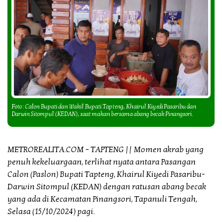
Foto : Calon Bupati dan Wakil Bupati Tapteng, Khairul Kiyedi Pasaribu dan
Darwin Sitompul (KEDAN), saat makan bersama abang becak Pinangsori.
METROREALITA.COM – TAPTENG || Momen akrab yang
penuh kekeluargaan, terlihat nyata antara Pasangan
Calon (Paslon) Bupati Tapteng, Khairul Kiyedi Pasaribu-
Darwin Sitompul (KEDAN) dengan ratusan abang becak
yang ada di Kecamatan Pinangsori, Tapanuli Tengah,
Selasa (15/10/2024) pagi.