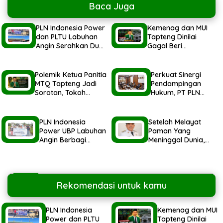
Baca Juga
PLN Indonesia Power
Kemenag dan MUI
dan PLTU Labuhan
Tapteng Dinilai
Angin Serahkan Dua
Gagal Beri
Ekor Hewan Qurban
Pemahaman kepada
Idul Adha
Pemerintah Terkait
1447H/2026M
Polemik MTQ
Polemik Ketua Panitia
Perkuat Sinergi
MTQ Tapteng Jadi
Pendampingan
Sorotan, Tokoh
Hukum, PT PLN
Pemuda Minta
Indonesia Power
Pemerintah Peka
Audensi Ke Kejatisu
Terhadap Etika Sosial
PLN Indonesia
Setelah Melayat
Power UBP Labuhan
Paman Yang
Angin Berbagi
Meninggal Dunia,
Parsel Idul Fitri 1447H
Wali Kota Sibolga
Untuk Masyarakat
Hadiri Undangan
BPK Sumut
Rekomendasi untuk kamu
PLN Indonesia
Kemenag dan MUI
Power dan PLTU
Tapteng Dinilai