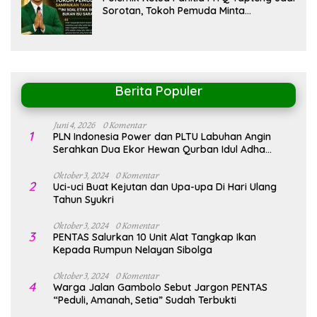
Sorotan, Tokoh Pemuda Minta
Pemerintah Peka Terhadap Etika Sosial
Berita Populer
Juni 4, 2026
0 Komentar
1
PLN Indonesia Power dan PLTU Labuhan Angin
Serahkan Dua Ekor Hewan Qurban Idul Adha
1447H/2026M
Oktober 3, 2024
0 Komentar
2
Uci-uci Buat Kejutan dan Upa-upa Di Hari Ulang
Tahun Syukri
Oktober 3, 2024
0 Komentar
3
PENTAS Salurkan 10 Unit Alat Tangkap Ikan
Kepada Rumpun Nelayan Sibolga
Oktober 3, 2024
0 Komentar
4
Warga Jalan Gambolo Sebut Jargon PENTAS
“Peduli, Amanah, Setia” Sudah Terbukti