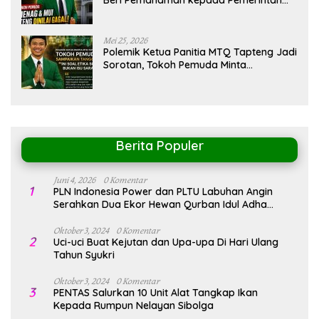
Terkait Polemik MTQ
Mei 25, 2026
Polemik Ketua Panitia MTQ Tapteng Jadi
Sorotan, Tokoh Pemuda Minta
Pemerintah Peka Terhadap Etika Sosial
Berita Populer
Juni 4, 2026
0 Komentar
1
PLN Indonesia Power dan PLTU Labuhan Angin
Serahkan Dua Ekor Hewan Qurban Idul Adha
1447H/2026M
Oktober 3, 2024
0 Komentar
2
Uci-uci Buat Kejutan dan Upa-upa Di Hari Ulang
Tahun Syukri
Oktober 3, 2024
0 Komentar
3
PENTAS Salurkan 10 Unit Alat Tangkap Ikan
Kepada Rumpun Nelayan Sibolga