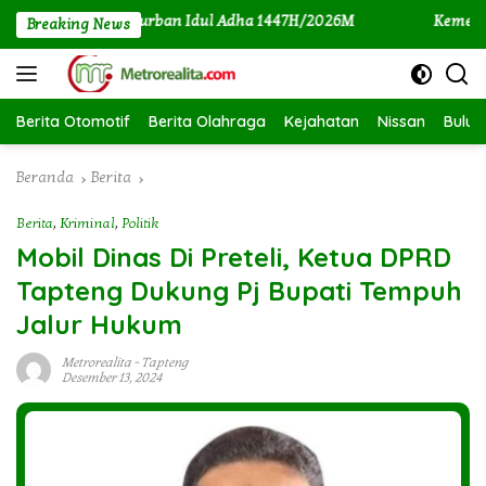
Langsung
Ekor Hewan Qurban Idul Adha 1447H/2026M
Kemenag dan M
Breaking News
ke
konten
Berita Otomotif
Berita Olahraga
Kejahatan
Nissan
Bulut
Beranda
Berita
Berita
,
Kriminal
,
Politik
Mobil Dinas Di Preteli, Ketua DPRD
Tapteng Dukung Pj Bupati Tempuh
Jalur Hukum
Metrorealita
-
Tapteng
Desember 13, 2024