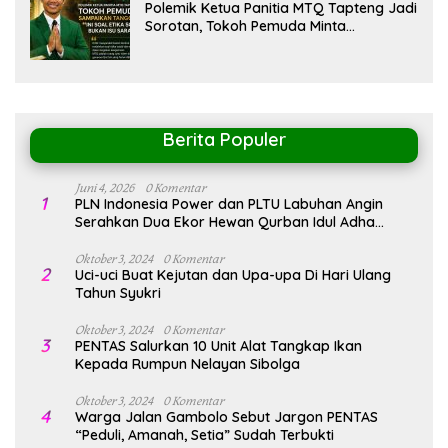
Polemik Ketua Panitia MTQ Tapteng Jadi
Sorotan, Tokoh Pemuda Minta
Pemerintah Peka Terhadap Etika Sosial
Berita Populer
Juni 4, 2026
0 Komentar
1
PLN Indonesia Power dan PLTU Labuhan Angin
Serahkan Dua Ekor Hewan Qurban Idul Adha
1447H/2026M
Oktober 3, 2024
0 Komentar
2
Uci-uci Buat Kejutan dan Upa-upa Di Hari Ulang
Tahun Syukri
Oktober 3, 2024
0 Komentar
3
PENTAS Salurkan 10 Unit Alat Tangkap Ikan
Kepada Rumpun Nelayan Sibolga
Oktober 3, 2024
0 Komentar
4
Warga Jalan Gambolo Sebut Jargon PENTAS
“Peduli, Amanah, Setia” Sudah Terbukti