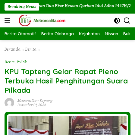
Langsung
n Angin Serahkan Dua Ekor Hewan Qurban Idul Adha 1447H/2026M
Breaking News
ke
konten
Berita Otomotif
Berita Olahraga
Kejahatan
Nissan
Bulut
Beranda
Berita
Berita
,
Politik
KPU Tapteng Gelar Rapat Pleno
Terbuka Hasil Penghitungan Suara
Pilkada
Metrorealita
-
Tapteng
Desember 10, 2024