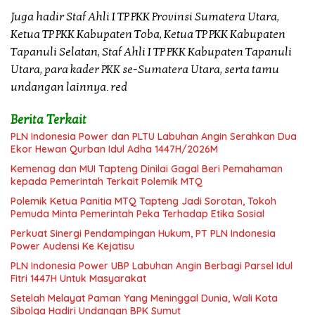
Juga hadir Staf Ahli I TP PKK Provinsi Sumatera Utara,
Ketua TP PKK Kabupaten Toba, Ketua TP PKK Kabupaten
Tapanuli Selatan, Staf Ahli I TP PKK Kabupaten Tapanuli
Utara, para kader PKK se-Sumatera Utara, serta tamu
undangan lainnya. red
Berita Terkait
PLN Indonesia Power dan PLTU Labuhan Angin Serahkan Dua
Ekor Hewan Qurban Idul Adha 1447H/2026M
Kemenag dan MUI Tapteng Dinilai Gagal Beri Pemahaman
kepada Pemerintah Terkait Polemik MTQ
Polemik Ketua Panitia MTQ Tapteng Jadi Sorotan, Tokoh
Pemuda Minta Pemerintah Peka Terhadap Etika Sosial
Perkuat Sinergi Pendampingan Hukum, PT PLN Indonesia
Power Audensi Ke Kejatisu
PLN Indonesia Power UBP Labuhan Angin Berbagi Parsel Idul
Fitri 1447H Untuk Masyarakat
Setelah Melayat Paman Yang Meninggal Dunia, Wali Kota
Sibolga Hadiri Undangan BPK Sumut