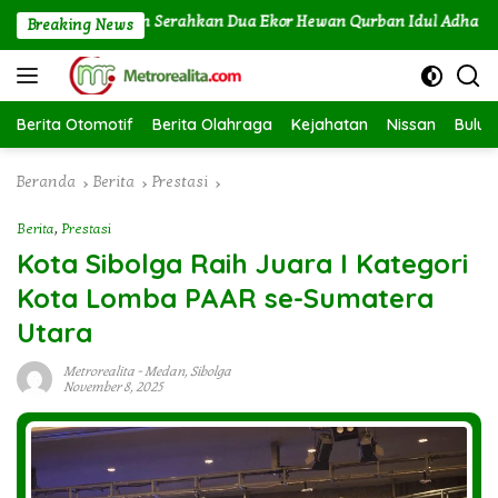
Langsung
Labuhan Angin Serahkan Dua Ekor Hewan Qurban Idul Adha 1447H/2
Breaking News
ke
konten
Berita Otomotif
Berita Olahraga
Kejahatan
Nissan
Bulut
Beranda
Berita
Prestasi
Berita
,
Prestasi
Kota Sibolga Raih Juara I Kategori
Kota Lomba PAAR se-Sumatera
Utara
Metrorealita
-
Medan
,
Sibolga
November 8, 2025