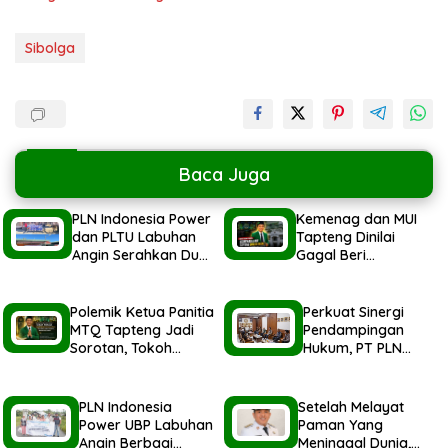
Sibolga
Baca Juga
PLN Indonesia Power
Kemenag dan MUI
dan PLTU Labuhan
Tapteng Dinilai
Angin Serahkan Dua
Gagal Beri
Ekor Hewan Qurban
Pemahaman kepada
Idul Adha
Pemerintah Terkait
1447H/2026M
Polemik MTQ
Polemik Ketua Panitia
Perkuat Sinergi
MTQ Tapteng Jadi
Pendampingan
Sorotan, Tokoh
Hukum, PT PLN
Pemuda Minta
Indonesia Power
Pemerintah Peka
Audensi Ke Kejatisu
Terhadap Etika Sosial
PLN Indonesia
Setelah Melayat
Power UBP Labuhan
Paman Yang
Angin Berbagi
Meninggal Dunia,