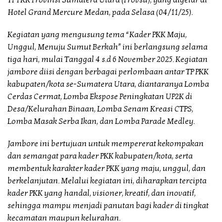
TP PKK Provinsi Sumatera Utara (Provsu), yang digelar di
Hotel Grand Mercure Medan, pada Selasa (04/11/25).
Kegiatan yang mengusung tema “Kader PKK Maju,
Unggul, Menuju Sumut Berkah” ini berlangsung selama
tiga hari, mulai Tanggal 4 s.d 6 November 2025. Kegiatan
jambore diisi dengan berbagai perlombaan antar TP PKK
kabupaten/kota se-Sumatera Utara, diantaranya Lomba
Cerdas Cermat, Lomba Ekspose Peningkatan UP2K di
Desa/Kelurahan Binaan, Lomba Senam Kreasi CTPS,
Lomba Masak Serba Ikan, dan Lomba Parade Medley.
Jambore ini bertujuan untuk mempererat kekompakan
dan semangat para kader PKK kabupaten/kota, serta
membentuk karakter kader PKK yang maju, unggul, dan
berkelanjutan. Melalui kegiatan ini, diharapkan tercipta
kader PKK yang handal, visioner, kreatif, dan inovatif,
sehingga mampu menjadi panutan bagi kader di tingkat
kecamatan maupun kelurahan.