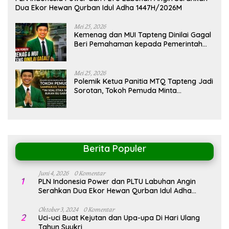
Dua Ekor Hewan Qurban Idul Adha 1447H/2026M
Mei 25, 2026
Kemenag dan MUI Tapteng Dinilai Gagal
Beri Pemahaman kepada Pemerintah
Terkait Polemik MTQ
Mei 25, 2026
Polemik Ketua Panitia MTQ Tapteng Jadi
Sorotan, Tokoh Pemuda Minta
Pemerintah Peka Terhadap Etika Sosial
Berita Populer
Juni 4, 2026
0 Komentar
1
PLN Indonesia Power dan PLTU Labuhan Angin
Serahkan Dua Ekor Hewan Qurban Idul Adha
1447H/2026M
Oktober 3, 2024
0 Komentar
2
Uci-uci Buat Kejutan dan Upa-upa Di Hari Ulang
Tahun Syukri