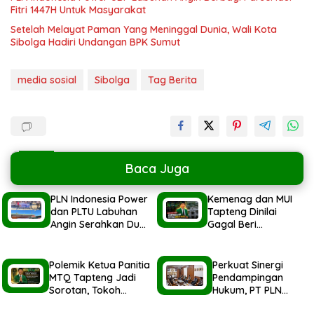
Fitri 1447H Untuk Masyarakat
Setelah Melayat Paman Yang Meninggal Dunia, Wali Kota
Sibolga Hadiri Undangan BPK Sumut
media sosial
Sibolga
Tag Berita
Baca Juga
PLN Indonesia Power
Kemenag dan MUI
dan PLTU Labuhan
Tapteng Dinilai
Angin Serahkan Dua
Gagal Beri
Ekor Hewan Qurban
Pemahaman kepada
Idul Adha
Pemerintah Terkait
1447H/2026M
Polemik MTQ
Polemik Ketua Panitia
Perkuat Sinergi
MTQ Tapteng Jadi
Pendampingan
Sorotan, Tokoh
Hukum, PT PLN
Pemuda Minta
Indonesia Power