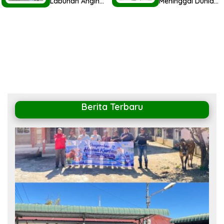
Labuhan Angin
Meninggal Dunia,
Berbagi Parsel
Wali Kota Sibolga
Idul Fitri 1447H
Hadiri Undangan
Untuk
BPK Sumut
Masyarakat
Berita Terbaru