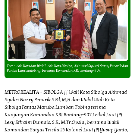
Foto : Wali Kota dan Wakil Wali Kota Sibolga, Akhmad Syukri Nazry Penarik dan
Pantas Lumbantobing, bersama Komandan KRI Bontang-907.
METROREALITA – SIBOLGA ||
Wali Kota Sibolga Akhmad
Syukri Nazry Penarik S.Pd, M,H dan Wakil Wali Kota
Sibolga Pantas Maruba Lumban Tobing terima
Kunjungan Komandan KRI Bontang-907 Letkol Laut (P)
Lexy Effraim Dumais, S.E., M.Tr.Opsla., bersama Wakil
Komandan Satgas Trisila 25 Kolonel Laut (P) Yusup Yanto,