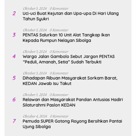
1447H/2026M
Oktober 3, 2024
0 Komentar
2
Uci-uci Buat Kejutan dan Upa-upa Di Hari Ulang
Tahun Syukri
Oktober 3, 2024
0 Komentar
3
PENTAS Salurkan 10 Unit Alat Tangkap Ikan
Kepada Rumpun Nelayan Sibolga
Oktober 3, 2024
0 Komentar
4
Warga Jalan Gambolo Sebut Jargon PENTAS
“Peduli, Amanah, Setia” Sudah Terbukti
Oktober 3, 2024
0 Komentar
5
Dihadapan Ribuan Masyarakat Sorkam Barat,
KEDAN Jawab Isu Takut
Oktober 3, 2024
0 Komentar
6
Relawan dan Masyarakat Pandan Antusias Hadiri
Silaturahmi Paslon KEDAN
Oktober 4, 2024
0 Komentar
7
Pemuda SUPER Gotong Royong Bersihkan Pantai
Ujung Sibolga