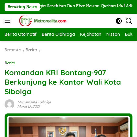
Langsung
TU Labuhan Angin Serahkan Dua Ekor Hewan Qurban Idul Adha 1447
Breaking News
ke
konten
Berita Otomotif
Berita Olahraga
Kejahatan
Nissan
Bulut
Beranda
Berita
Berita
Komandan KRI Bontang-907
Berkunjung ke Kantor Wali Kota
Sibolga
Metrorealita
-
Sibolga
Maret 15, 2025