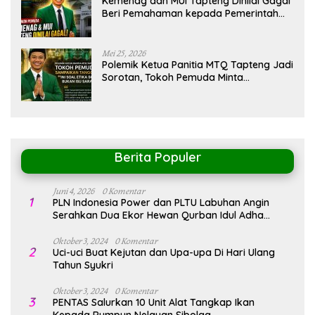
Kemenag dan MUI Tapteng Dinilai Gagal
Beri Pemahaman kepada Pemerintah
Terkait Polemik MTQ
Mei 25, 2026
Polemik Ketua Panitia MTQ Tapteng Jadi
Sorotan, Tokoh Pemuda Minta
Pemerintah Peka Terhadap Etika Sosial
Berita Populer
Juni 4, 2026
0 Komentar
1
PLN Indonesia Power dan PLTU Labuhan Angin
Serahkan Dua Ekor Hewan Qurban Idul Adha
1447H/2026M
Oktober 3, 2024
0 Komentar
2
Uci-uci Buat Kejutan dan Upa-upa Di Hari Ulang
Tahun Syukri
Oktober 3, 2024
0 Komentar
3
PENTAS Salurkan 10 Unit Alat Tangkap Ikan