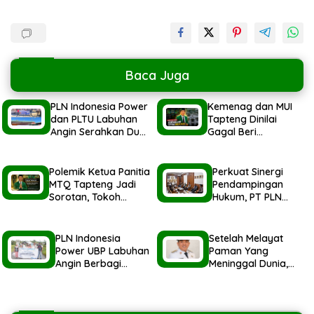
Baca Juga
PLN Indonesia Power
Kemenag dan MUI
dan PLTU Labuhan
Tapteng Dinilai
Angin Serahkan Dua
Gagal Beri
Ekor Hewan Qurban
Pemahaman kepada
Idul Adha
Pemerintah Terkait
1447H/2026M
Polemik MTQ
Polemik Ketua Panitia
Perkuat Sinergi
MTQ Tapteng Jadi
Pendampingan
Sorotan, Tokoh
Hukum, PT PLN
Pemuda Minta
Indonesia Power
Pemerintah Peka
Audensi Ke Kejatisu
Terhadap Etika Sosial
PLN Indonesia
Setelah Melayat
Power UBP Labuhan
Paman Yang
Angin Berbagi
Meninggal Dunia,
Parsel Idul Fitri 1447H
Wali Kota Sibolga
Untuk Masyarakat
Hadiri Undangan
BPK Sumut