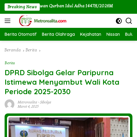
Langsung
 Dua Ekor Hewan Qurban Idul Adha 1447H/2026M
Kemenag 
Breaking News
ke
konten
Berita Otomotif
Berita Olahraga
Kejahatan
Nissan
Bulut
Beranda
Berita
Berita
DPRD Sibolga Gelar Paripurna
Istimewa Menyambut Wali Kota
Periode 2025-2030
Metrorealita
-
Sibolga
Maret 4, 2025