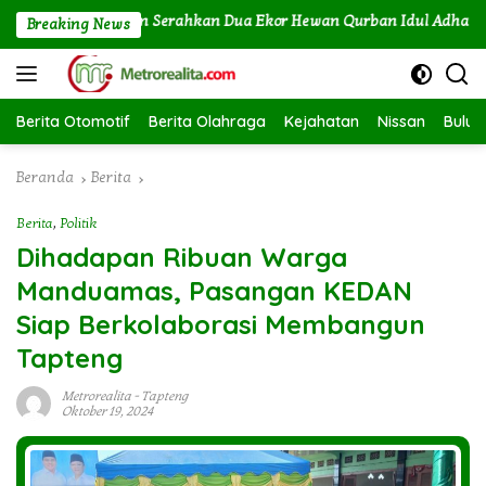
Langsung
Labuhan Angin Serahkan Dua Ekor Hewan Qurban Idul Adha 1447H/2
Breaking News
ke
konten
Berita Otomotif
Berita Olahraga
Kejahatan
Nissan
Bulut
Beranda
Berita
Berita
,
Politik
Dihadapan Ribuan Warga
Manduamas, Pasangan KEDAN
Siap Berkolaborasi Membangun
Tapteng
Metrorealita
-
Tapteng
Oktober 19, 2024