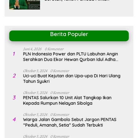
Pemerintah Peka Terhadap Etika Sosial
Berita Populer
Juni 4, 2026
0 Komentar
1
PLN Indonesia Power dan PLTU Labuhan Angin
Serahkan Dua Ekor Hewan Qurban Idul Adha
1447H/2026M
Oktober 3, 2024
0 Komentar
2
Uci-uci Buat Kejutan dan Upa-upa Di Hari Ulang
Tahun Syukri
Oktober 3, 2024
0 Komentar
3
PENTAS Salurkan 10 Unit Alat Tangkap Ikan
Kepada Rumpun Nelayan Sibolga
Oktober 3, 2024
0 Komentar
4
Warga Jalan Gambolo Sebut Jargon PENTAS
“Peduli, Amanah, Setia” Sudah Terbukti
Oktober 3, 2024
0 Komentar