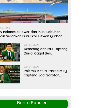
i 4, 2026
N Indonesia Power dan PLTU Labuhan
gin Serahkan Dua Ekor Hewan Qurban
ul Adha 1447H/2026M
Mei 25, 2026
Kemenag dan MUI Tapteng
Dinilai Gagal Beri
Pemahaman kepada
Pemerintah Terkait
Polemik MTQ
Mei 25, 2026
Polemik Ketua Panitia MTQ
Tapteng Jadi Sorotan,
Tokoh Pemuda Minta
Pemerintah Peka
Terhadap Etika Sosial
Berita Populer