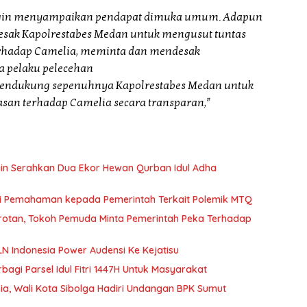
ingin menyampaikan pendapat dimuka umum. Adapun
sak Kapolrestabes Medan untuk mengusut tuntas
erhadap Camelia, meminta dan mendesak
 pelaku pelecehan
mendukung sepenuhnya Kapolrestabes Medan untuk
san terhadap Camelia secara transparan,”
in Serahkan Dua Ekor Hewan Qurban Idul Adha
ri Pemahaman kepada Pemerintah Terkait Polemik MTQ
orotan, Tokoh Pemuda Minta Pemerintah Peka Terhadap
N Indonesia Power Audensi Ke Kejatisu
agi Parsel Idul Fitri 1447H Untuk Masyarakat
a, Wali Kota Sibolga Hadiri Undangan BPK Sumut