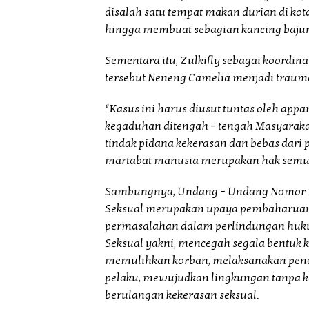
disalah satu tempat makan durian di k
hingga membuat sebagian kancing bajuny
Sementara itu, Zulkifly sebagai koordin
tersebut Neneng Camelia menjadi trauma
“Kasus ini harus diusut tuntas oleh app
kegaduhan ditengah – tengah Masyaraka
tindak pidana kekerasan dan bebas dar
martabat manusia merupakan hak semua 
Sambungnya, Undang – Undang Nomor 12
Seksual merupakan upaya pembaharuan
permasalahan dalam perlindungan huku
Seksual yakni, mencegah segala bentuk 
memulihkan korban, melaksanakan pen
pelaku, mewujudkan lingkungan tanpa k
berulangan kekerasan seksual.