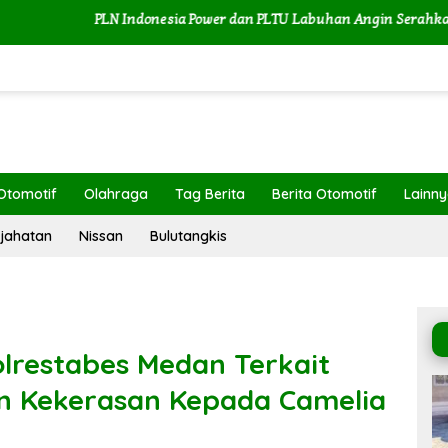
PLN Indonesia Power dan PLTU Labuhan Angin Serahkan Dua Ekor
Otomotif
Olahraga
Tag Berita
Berita Otomotif
Lainn
jahatan
Nissan
Bulutangkis
olrestabes Medan Terkait
n Kekerasan Kepada Camelia