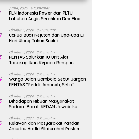
Juni 4, 2026
0 Komentar
1
PLN Indonesia Power dan PLTU
Labuhan Angin Serahkan Dua Ekor
Hewan Qurban Idul Adha
1447H/2026M
Oktober 3, 2024
0 Komentar
2
Uci-uci Buat Kejutan dan Upa-upa Di
Hari Ulang Tahun Syukri
Oktober 3, 2024
0 Komentar
3
PENTAS Salurkan 10 Unit Alat
Tangkap Ikan Kepada Rumpun
Nelayan Sibolga
Oktober 3, 2024
0 Komentar
4
Warga Jalan Gambolo Sebut Jargon
PENTAS “Peduli, Amanah, Setia”
Sudah Terbukti
Oktober 3, 2024
0 Komentar
5
Dihadapan Ribuan Masyarakat
Sorkam Barat, KEDAN Jawab Isu
Takut
Oktober 3, 2024
0 Komentar
6
Relawan dan Masyarakat Pandan
Antusias Hadiri Silaturahmi Paslon
KEDAN