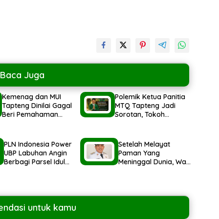
Baca Juga
Kemenag dan MUI
Polemik Ketua Panitia
Tapteng Dinilai Gagal
MTQ Tapteng Jadi
Beri Pemahaman
Sorotan, Tokoh
kepada Pemerintah
Pemuda Minta
Terkait Polemik MTQ
Pemerintah Peka
Terhadap Etika Sosial
PLN Indonesia Power
Setelah Melayat
UBP Labuhan Angin
Paman Yang
Berbagi Parsel Idul
Meninggal Dunia, Wali
Fitri 1447H Untuk
Kota Sibolga Hadiri
Masyarakat
Undangan BPK Sumut
ndasi untuk kamu