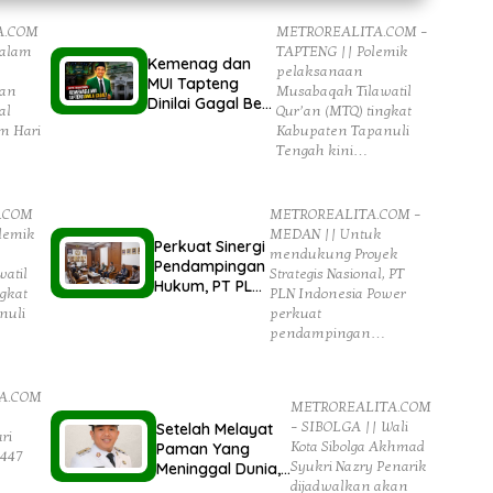
A.COM
METROREALITA.COM –
Dalam
TAPTENG || Polemik
Kemenag dan
pelaksanaan
MUI Tapteng
dan
Musabaqah Tilawatil
Dinilai Gagal Beri
al
Qur’an (MTQ) tingkat
Pemahaman
m Hari
Kabupaten Tapanuli
kepada
Tengah kini…
Pemerintah
Terkait Polemik
MTQ
.COM
METROREALITA.COM –
lemik
MEDAN || Untuk
Perkuat Sinergi
mendukung Proyek
Pendampingan
atil
Strategis Nasional, PT
Hukum, PT PLN
ngkat
PLN Indonesia Power
Indonesia
nuli
perkuat
Power Audensi
pendampingan…
Ke Kejatisu
A.COM
METROREALITA.COM
– SIBOLGA || Wali
Setelah Melayat
ri
Kota Sibolga Akhmad
Paman Yang
1447
Syukri Nazry Penarik
Meninggal Dunia,
dijadwalkan akan
Wali Kota Sibolga