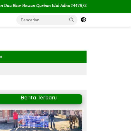
 Hewan Qurban Idul Adha 1447H/2026M
Kemenag dan MUI Ta
ya
Berita Terbaru