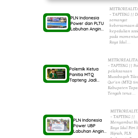
METROREALIT
– TAPTENG || 
PLN Indonesia
semangat
Power dan PLTU
kebersamaan 
Labuhan Angin
kepedulian sosi
Serahkan Dua
pada momentu
Ekor Hewan
Raya Idul…
Qurban Idul Adha
1447H/2026M
METROREALITA
– TAPTENG || Po
Polemik Ketua
pelaksanaan
Panitia MTQ
Musabaqah Tilaw
Tapteng Jadi
Qur’an (MTQ) ti
Sorotan, Tokoh
Kabupaten Tapa
Pemuda Minta
Tengah terus…
Pemerintah Peka
Terhadap Etika
Sosial
METROREALIT
– TAPTENG ||
PLN Indonesia
Menyambut Ha
Power UBP
Raya Idul Fitri 
Labuhan Angin
Hijriah, PLN
Berbagi Parsel