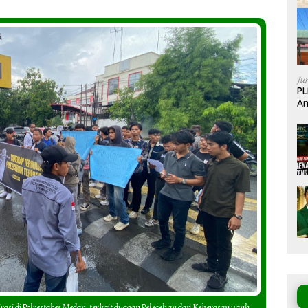
Jun
PL
An
Id
asi di Polrestabes Medan, terkait dugaan Pelecehan dan Kekerasan yanh