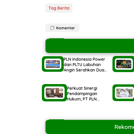
Tag Berita
Komentar
PLN Indonesia Power
dan PLTU Labuhan
Angin Serahkan Dua
Ekor Hewan Qurban
Idul Adha
1447H/2026M
Perkuat Sinergi
Pendampingan
Hukum, PT PLN
Indonesia Power
Audensi Ke Kejatisu
Rekome