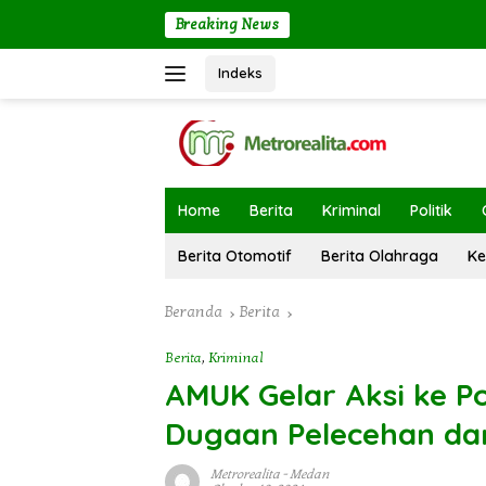
Langsung
Breaking News
ke
konten
Indeks
Home
Berita
Kriminal
Politik
Berita Otomotif
Berita Olahraga
Ke
Beranda
Berita
Berita
,
Kriminal
AMUK Gelar Aksi ke P
Dugaan Pelecehan da
Metrorealita
-
Medan