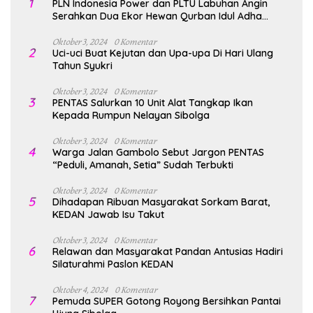
1
PLN Indonesia Power dan PLTU Labuhan Angin
Serahkan Dua Ekor Hewan Qurban Idul Adha
1447H/2026M
Oktober 3, 2024
0 Komentar
2
Uci-uci Buat Kejutan dan Upa-upa Di Hari Ulang
Tahun Syukri
Oktober 3, 2024
0 Komentar
3
PENTAS Salurkan 10 Unit Alat Tangkap Ikan
Kepada Rumpun Nelayan Sibolga
Oktober 3, 2024
0 Komentar
4
Warga Jalan Gambolo Sebut Jargon PENTAS
“Peduli, Amanah, Setia” Sudah Terbukti
Oktober 3, 2024
0 Komentar
5
Dihadapan Ribuan Masyarakat Sorkam Barat,
KEDAN Jawab Isu Takut
Oktober 3, 2024
0 Komentar
6
Relawan dan Masyarakat Pandan Antusias Hadiri
Silaturahmi Paslon KEDAN
Oktober 4, 2024
0 Komentar
7
Pemuda SUPER Gotong Royong Bersihkan Pantai