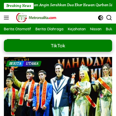
Langsung
 dan PLTU Labuhan Angin Serahkan Dua Ekor Hewan Qurban Idul Ad
Breaking News
ke
konten
Berita Otomotif
Berita Olahraga
Kejahatan
Nissan
Bulut
TikTok