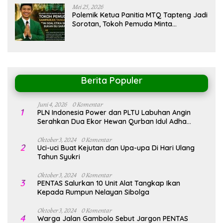
Mei 25, 2026
Polemik Ketua Panitia MTQ Tapteng Jadi
Sorotan, Tokoh Pemuda Minta
Pemerintah Peka Terhadap Etika Sosial
Berita Populer
Juni 4, 2026
0 Komentar
1
PLN Indonesia Power dan PLTU Labuhan Angin
Serahkan Dua Ekor Hewan Qurban Idul Adha
1447H/2026M
Oktober 3, 2024
0 Komentar
2
Uci-uci Buat Kejutan dan Upa-upa Di Hari Ulang
Tahun Syukri
Oktober 3, 2024
0 Komentar
3
PENTAS Salurkan 10 Unit Alat Tangkap Ikan
Kepada Rumpun Nelayan Sibolga
Oktober 3, 2024
0 Komentar
4
Warga Jalan Gambolo Sebut Jargon PENTAS