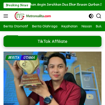
Langsung
r dan PLTU Labuhan Angin Serahkan Dua Ekor Hewan Qurban Idul A
Breaking News
ke
konten
Berita Otomotif
Berita Olahraga
Kejahatan
Nissan
Bulut
TikTok Affiliate