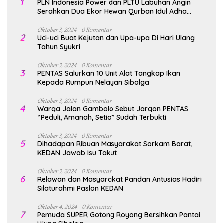
1
PLN Indonesia Power dan PLTU Labuhan Angin
Serahkan Dua Ekor Hewan Qurban Idul Adha
1447H/2026M
Oktober 3, 2024
0 Komentar
2
Uci-uci Buat Kejutan dan Upa-upa Di Hari Ulang
Tahun Syukri
Oktober 3, 2024
0 Komentar
3
PENTAS Salurkan 10 Unit Alat Tangkap Ikan
Kepada Rumpun Nelayan Sibolga
Oktober 3, 2024
0 Komentar
4
Warga Jalan Gambolo Sebut Jargon PENTAS
“Peduli, Amanah, Setia” Sudah Terbukti
Oktober 3, 2024
0 Komentar
5
Dihadapan Ribuan Masyarakat Sorkam Barat,
KEDAN Jawab Isu Takut
Oktober 3, 2024
0 Komentar
6
Relawan dan Masyarakat Pandan Antusias Hadiri
Silaturahmi Paslon KEDAN
Oktober 4, 2024
0 Komentar
7
Pemuda SUPER Gotong Royong Bersihkan Pantai