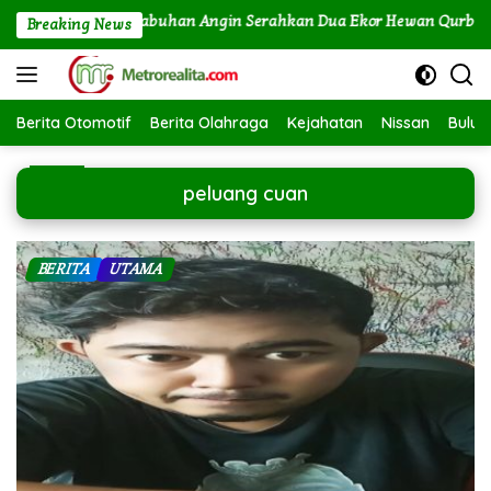
Langsung
 Power dan PLTU Labuhan Angin Serahkan Dua Ekor Hewan Qurban I
Breaking News
ke
konten
Berita Otomotif
Berita Olahraga
Kejahatan
Nissan
Bulut
peluang cuan