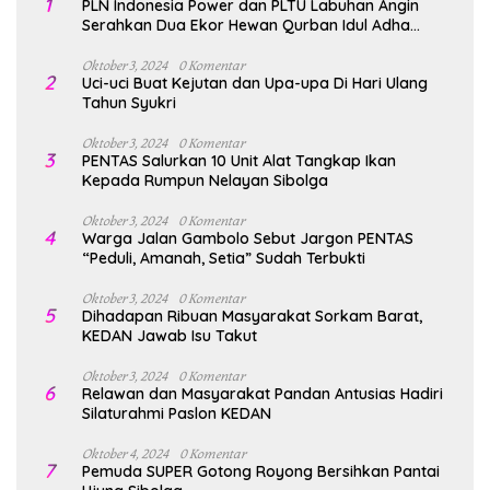
1
PLN Indonesia Power dan PLTU Labuhan Angin
Serahkan Dua Ekor Hewan Qurban Idul Adha
1447H/2026M
Oktober 3, 2024
0 Komentar
2
Uci-uci Buat Kejutan dan Upa-upa Di Hari Ulang
Tahun Syukri
Oktober 3, 2024
0 Komentar
3
PENTAS Salurkan 10 Unit Alat Tangkap Ikan
Kepada Rumpun Nelayan Sibolga
Oktober 3, 2024
0 Komentar
4
Warga Jalan Gambolo Sebut Jargon PENTAS
“Peduli, Amanah, Setia” Sudah Terbukti
Oktober 3, 2024
0 Komentar
5
Dihadapan Ribuan Masyarakat Sorkam Barat,
KEDAN Jawab Isu Takut
Oktober 3, 2024
0 Komentar
6
Relawan dan Masyarakat Pandan Antusias Hadiri
Silaturahmi Paslon KEDAN
Oktober 4, 2024
0 Komentar
7
Pemuda SUPER Gotong Royong Bersihkan Pantai